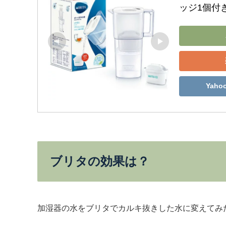
ッジ1個付
Yah
ブリタの効果は？
加湿器の水をブリタでカルキ抜きした水に変えてみ