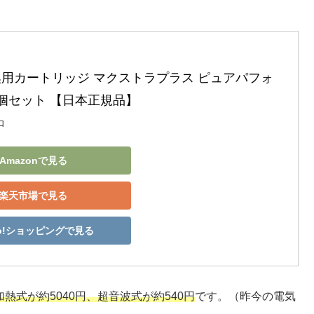
換用カートリッジ マクストラプラス ピュアパフォ
6個セット 【日本正規品】
ｺ
Amazonで見る
楽天市場で見る
oo!ショッピングで見る
加熱式が約5040円、超音波式が約540円
です。（昨今の電気