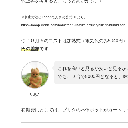
代上昇を考えると、もっと高いかも。）
※算出方法はLooopでんきの公式HPより。
https://looop-denki.com/home/denkinavi/electricitybill/life/humidifier/
つまり月々のコストは加熱式（電気代のみ5040円）
円の差額
です。
これを高いと見るか安いと見るか
でも、２台で8000円となると、
りあん
初期費用としては、ブリタの本体ポットがカートリッ