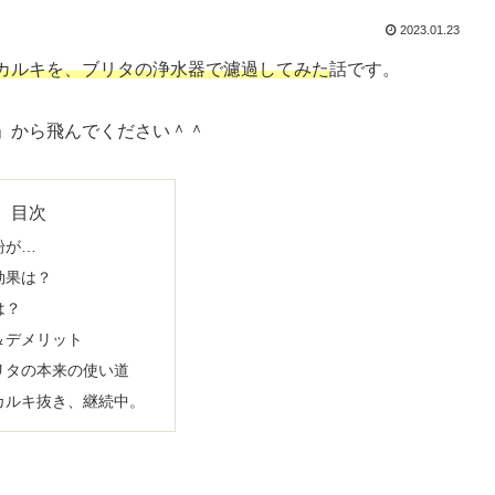
2023.01.23
カルキを、ブリタの浄水器で濾過してみた
話です。
」から飛んでください＾＾
目次
粉が…
効果は？
は？
＆デメリット
リタの本来の使い道
カルキ抜き、継続中。