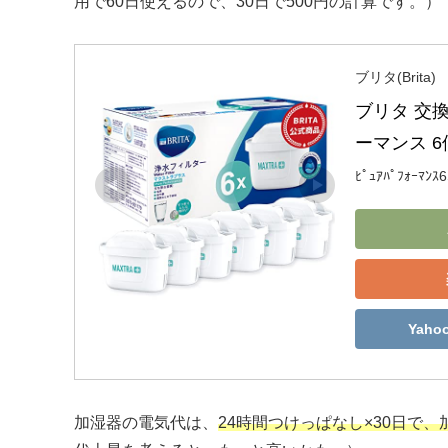
用で60日使えるので、30日で500円の計算です。）
ブリタ(Brita)
ブリタ 交
ーマンス 
ﾋﾟｭｱﾊﾟﾌｫｰﾏﾝｽ6
Yah
加湿器の電気代は、
24時間つけっぱなし×30日で、